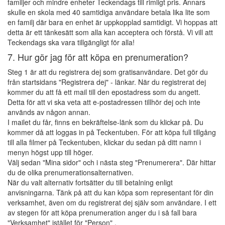
familjer och mindre enheter Teckendags till rimligt pris. Annars
skulle en skola med 40 samtidiga användare betala lika lite som
en familj där bara en enhet är uppkopplad samtidigt. Vi hoppas att
detta är ett tänkesätt som alla kan acceptera och förstå. Vi vill att
Teckendags ska vara tillgängligt för alla!
7. Hur gör jag för att köpa en prenumeration?
Steg 1 är att du registrera dej som gratisanvändare. Det gör du
från startsidans "Registrera dej" - länkar. När du registrerat dej
kommer du att få ett mail till den epostadress som du angett.
Detta för att vi ska veta att e-postadressen tillhör dej och inte
används av någon annan.
I mailet du får, finns en bekräftelse-länk som du klickar på. Du
kommer då att loggas in på Teckentuben. För att köpa full tillgång
till alla filmer på Teckentuben, klickar du sedan på ditt namn i
menyn högst upp till höger.
Välj sedan "Mina sidor" och i nästa steg "Prenumerera". Där hittar
du de olika prenumerationsalternativen.
När du valt alternativ fortsätter du till betalning enligt
anvisningarna. Tänk på att du kan köpa som representant för din
verksamhet, även om du registrerat dej själv som användare. I ett
av stegen för att köpa prenumeration anger du i så fall bara
"Verksamhet" istället för "Person" .