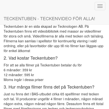
Vanliga frågor - FAQ
Toggl
navig
TECKENTUBEN - TECKENVIDEO FÖR ALLA!
1. Vad är Teckentuben?
Teckentuben är en sida skapad av Tecknologen AB. På
Teckentuben finns ett videobibliotek med massor av videofilmer
för stora och små. Videofilmerna är alla med tecken och tal/sång.
Filmerna kan samlas i spellistor för kontinuerlig visning i vald
ordning, eller på favoritsidor där upp till nio filmer kan läggas upp
för enkel åtkomst
2. Vad kostar Teckentuben?
För att se alla filmer på Teckentuben betalar du för
6 månader: 359 kr
12 månader: 595 kr
Moms ingår i dessa priser
3. Hur många filmer finns det på Teckentuben?
Just nu finns det i BAS-utbudet cirka 65 spelfilmer med tecken
och tal. Vi producerar ungefär 4 filmer i månaden, någon månad
någon extra, någon månad någon färre. Dessutom finns ett tiotal
filmer med föreläsningar om tecken och teckenanvändning