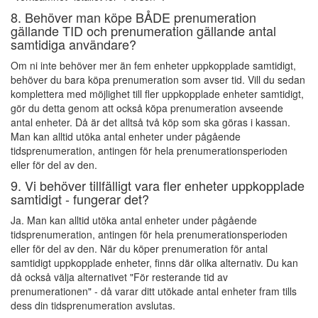
8. Behöver man köpe BÅDE prenumeration
gällande TID och prenumeration gällande antal
samtidiga användare?
Om ni inte behöver mer än fem enheter uppkopplade samtidigt,
behöver du bara köpa prenumeration som avser tid. Vill du sedan
komplettera med möjlighet till fler uppkopplade enheter samtidigt,
gör du detta genom att också köpa prenumeration avseende
antal enheter. Då är det alltså två köp som ska göras i kassan.
Man kan alltid utöka antal enheter under pågående
tidsprenumeration, antingen för hela prenumerationsperioden
eller för del av den.
9. Vi behöver tillfälligt vara fler enheter uppkopplade
samtidigt - fungerar det?
Ja. Man kan alltid utöka antal enheter under pågående
tidsprenumeration, antingen för hela prenumerationsperioden
eller för del av den. När du köper prenumeration för antal
samtidigt uppkopplade enheter, finns där olika alternativ. Du kan
då också välja alternativet "För resterande tid av
prenumerationen" - då varar ditt utökade antal enheter fram tills
dess din tidsprenumeration avslutas.