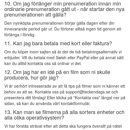
10. Om jag förlänger min prenumeration innan min
ordinarie prenumeration gått ut - när startar den nya
prenumerationen att gälla?
Den nyinköpta prenumerationen börjar gälla dagen efter din
innevarande period går ut. Du förlorar alltså ingen tid genom att
förlänga i förväg.
11. Kan jag bara betala med kort eller faktura?
Om du köper inom sajten så är det de två betalningsalternativ vi
erbjuder. Vill du betala med Swish eller PayPal eller på annat sätt
kan du alltid kontakta oss så ordnar vi det.
12. Om jag har en idé på en film som ni skulle
producera, hur gör jag?
Vi är oerhört intresserade av att få tips på filmer som ni känner ett
behov av att se. Kontakta oss på support@teckendags.se och
presentera ditt förslag! Eller klicka på "Kontakta oss" längst ner på
sidan, så kan du använda vårt kontaktformulär.
13. Kan man se filmerna på alla sorters enheter och
alla olika operativsystem?
Vi har förstås strävat efter att detta ska fungera överallt på nätet