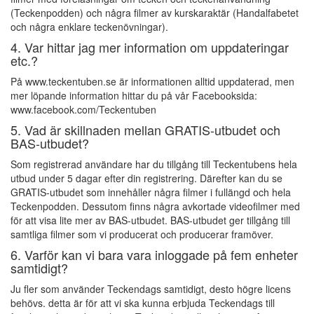
(Teckenpodden) och några filmer av kurskaraktär (Handalfabetet
och några enklare teckenövningar).
4. Var hittar jag mer information om uppdateringar
etc.?
På www.teckentuben.se är informationen alltid uppdaterad, men
mer löpande information hittar du på vår Facebooksida:
www.facebook.com/Teckentuben
5. Vad är skillnaden mellan GRATIS-utbudet och
BAS-utbudet?
Som registrerad användare har du tillgång till Teckentubens hela
utbud under 5 dagar efter din registrering. Därefter kan du se
GRATIS-utbudet som innehåller några filmer i fullängd och hela
Teckenpodden. Dessutom finns några avkortade videofilmer med
för att visa lite mer av BAS-utbudet. BAS-utbudet ger tillgång till
samtliga filmer som vi producerat och producerar framöver.
6. Varför kan vi bara vara inloggade på fem enheter
samtidigt?
Ju fler som använder Teckendags samtidigt, desto högre licens
behövs. detta är för att vi ska kunna erbjuda Teckendags till